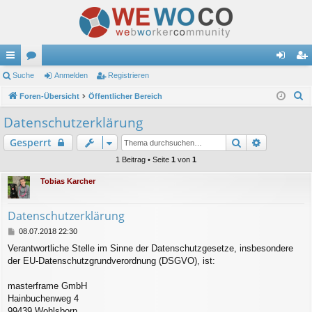
ch
Suche
or
Anmelden
Registrieren
n
eg
S
ne
Foren-Übersicht
en
Öffentlicher Bereich
m
ist
u
llz
el
rie
Datenschutzerklärung
c
ug
de
re
Suche
Erweitert
Gesperrt
h
e
riff
n
n
1 Beitrag • Seite
1
von
1
Tobias Karcher
Datenschutzerklärung
B
08.07.2018 22:30
e
Verantwortliche Stelle im Sinne der Datenschutzgesetze, insbesondere
i
der EU-Datenschutzgrundverordnung (DSGVO), ist:
t
r
a
masterframe GmbH
g
Hainbuchenweg 4
99439 Wohlsborn