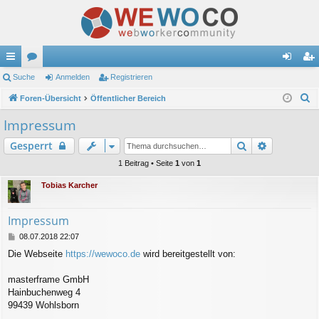
ch
Suche
or
Anmelden
Registrieren
n
eg
S
ne
Foren-Übersicht
en
Öffentlicher Bereich
m
ist
u
llz
el
rie
Impressum
c
ug
de
re
Suche
Erweitert
Gesperrt
h
e
riff
n
n
1 Beitrag • Seite
1
von
1
Tobias Karcher
Impressum
B
08.07.2018 22:07
e
Die Webseite
https://wewoco.de
wird bereitgestellt von:
i
t
r
masterframe GmbH
a
Hainbuchenweg 4
g
99439 Wohlsborn