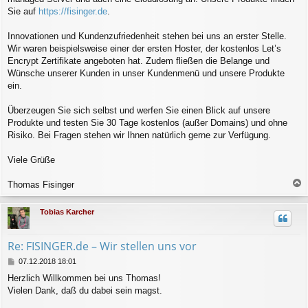
Sie auf
https://fisinger.de
.
Innovationen und Kundenzufriedenheit stehen bei uns an erster Stelle.
Wir waren beispielsweise einer der ersten Hoster, der kostenlos Let’s
Encrypt Zertifikate angeboten hat. Zudem fließen die Belange und
Wünsche unserer Kunden in unser Kundenmenü und unsere Produkte
ein.
Überzeugen Sie sich selbst und werfen Sie einen Blick auf unsere
Produkte und testen Sie 30 Tage kostenlos (außer Domains) und ohne
Risiko. Bei Fragen stehen wir Ihnen natürlich gerne zur Verfügung.
Viele Grüße
Thomas Fisinger
a
c
Tobias Karcher
h
o
b
Re: FISINGER.de – Wir stellen uns vor
e
n
B
07.12.2018 18:01
e
Herzlich Willkommen bei uns Thomas!
i
Vielen Dank, daß du dabei sein magst.
t
r