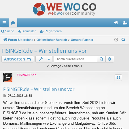
ch
Suche
or
Anmelden
Registrieren
n
eg
S
ne
Foren-Übersicht
en
Öffentlicher Bereich
Unsere Partner
m
ist
u
llz
el
rie
FISINGER.de – Wir stellen uns vor
c
ug
de
re
Suche
Erweiter
Antworten
h
e
riff
n
n
2 Beiträge • Seite
1
von
1
FISINGER.de
FISINGER.de – Wir stellen uns vor
B
07.12.2018 16:38
e
Wir wollen uns an dieser Stelle kurz vorstellen. Seit 2012 bieten wir
i
unsere Dienstleistungen rund um den Bereich Webhosting an.
t
r
FISINGER.de ist ein inhabergeführtes Unternehmen, nah am Kunden. Wir
a
bieten neben klassischem Hosting auch individuelle Produkte als auch
g
Domains, Maillösungen wie Exchange und Mailgateway, Office 365,
managed Server und auch eine Cloudlösung an. Unsere Produkte finden