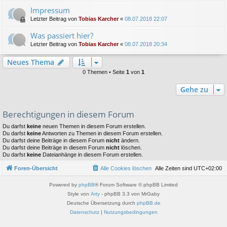
Impressum
Letzter Beitrag von
Tobias Karcher
«
08.07.2018 22:07
Was passiert hier?
Letzter Beitrag von
Tobias Karcher
«
08.07.2018 20:34
Neues Thema
0 Themen • Seite
1
von
1
Gehe zu
Berechtigungen in diesem Forum
Du darfst
keine
neuen Themen in diesem Forum erstellen.
Du darfst
keine
Antworten zu Themen in diesem Forum erstellen.
Du darfst deine Beiträge in diesem Forum
nicht
ändern.
Du darfst deine Beiträge in diesem Forum
nicht
löschen.
Du darfst
keine
Dateianhänge in diesem Forum erstellen.
Foren-Übersicht
Alle Cookies löschen
Alle Zeiten sind
UTC+02:00
Powered by
phpBB
® Forum Software © phpBB Limited
Style von
Arty
- phpBB 3.3 von MrGaby
Deutsche Übersetzung durch
phpBB.de
Datenschutz
|
Nutzungsbedingungen