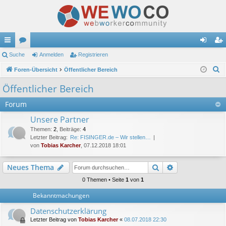
ch
Suche
or
Anmelden
Registrieren
n
eg
S
ne
Foren-Übersicht
en
Öffentlicher Bereich
m
ist
u
llz
el
rie
Öffentlicher Bereich
c
ug
de
re
Forum
h
e
riff
n
n
Unsere Partner
Themen
:
2
,
Beiträge
:
4
Letzter Beitrag:
Re: FISINGER.de – Wir stellen…
von
Tobias Karcher
, 07.12.2018 18:01
Suche
Erweiterte Suc
Neues Thema
0 Themen • Seite
1
von
1
Bekanntmachungen
Datenschutzerklärung
Letzter Beitrag von
Tobias Karcher
«
08.07.2018 22:30