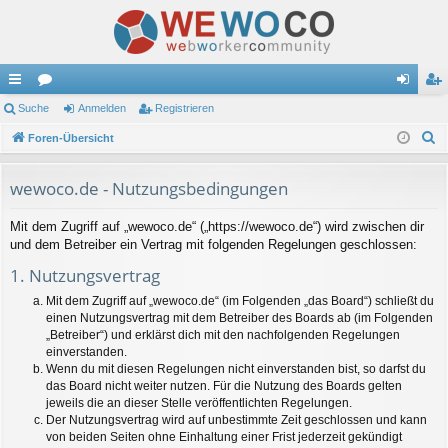
ch
Suche
or
Anmelden
Registrieren
n
eg
S
ne
Foren-Übersicht
en
m
ist
u
llz
el
rie
c
wewoco.de - Nutzungsbedingungen
ug
de
re
h
Mit dem Zugriff auf „wewoco.de“ („https://wewoco.de“) wird zwischen dir
e
riff
n
n
und dem Betreiber ein Vertrag mit folgenden Regelungen geschlossen:
1. Nutzungsvertrag
Mit dem Zugriff auf „wewoco.de“ (im Folgenden „das Board“) schließt du
einen Nutzungsvertrag mit dem Betreiber des Boards ab (im Folgenden
„Betreiber“) und erklärst dich mit den nachfolgenden Regelungen
einverstanden.
Wenn du mit diesen Regelungen nicht einverstanden bist, so darfst du
das Board nicht weiter nutzen. Für die Nutzung des Boards gelten
jeweils die an dieser Stelle veröffentlichten Regelungen.
Der Nutzungsvertrag wird auf unbestimmte Zeit geschlossen und kann
von beiden Seiten ohne Einhaltung einer Frist jederzeit gekündigt