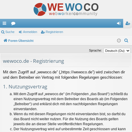
ch
Suche
or
Anmelden
Registrieren
n
eg
S
ne
Foren-Übersicht
en
m
ist
u
llz
el
rie
Sprache:
c
ug
de
re
wewoco.de - Registrierung
h
e
riff
n
n
Mit dem Zugriff auf „wewoco.de“ („https://wewoco.de“) wird zwischen dir
und dem Betreiber ein Vertrag mit folgenden Regelungen geschlossen:
1. Nutzungsvertrag
Mit dem Zugriff auf „wewoco.de“ (im Folgenden „das Board“) schließt du
einen Nutzungsvertrag mit dem Betreiber des Boards ab (im Folgenden
„Betreiber“) und erklärst dich mit den nachfolgenden Regelungen
einverstanden.
Wenn du mit diesen Regelungen nicht einverstanden bist, so darfst du
das Board nicht weiter nutzen. Für die Nutzung des Boards gelten
jeweils die an dieser Stelle veröffentlichten Regelungen.
Der Nutzungsvertrag wird auf unbestimmte Zeit geschlossen und kann