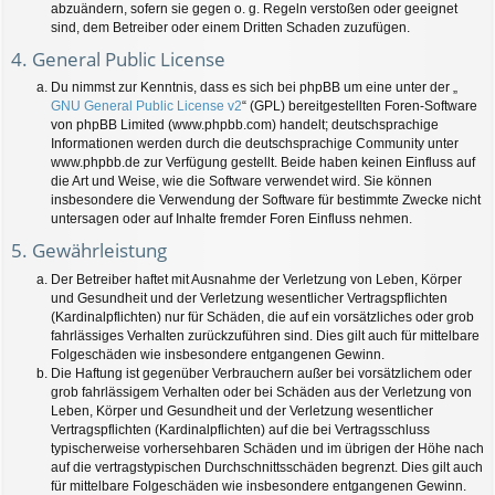
abzuändern, sofern sie gegen o. g. Regeln verstoßen oder geeignet
sind, dem Betreiber oder einem Dritten Schaden zuzufügen.
4. General Public License
Du nimmst zur Kenntnis, dass es sich bei phpBB um eine unter der „
GNU General Public License v2
“ (GPL) bereitgestellten Foren-Software
von phpBB Limited (www.phpbb.com) handelt; deutschsprachige
Informationen werden durch die deutschsprachige Community unter
www.phpbb.de zur Verfügung gestellt. Beide haben keinen Einfluss auf
die Art und Weise, wie die Software verwendet wird. Sie können
insbesondere die Verwendung der Software für bestimmte Zwecke nicht
untersagen oder auf Inhalte fremder Foren Einfluss nehmen.
5. Gewährleistung
Der Betreiber haftet mit Ausnahme der Verletzung von Leben, Körper
und Gesundheit und der Verletzung wesentlicher Vertragspflichten
(Kardinalpflichten) nur für Schäden, die auf ein vorsätzliches oder grob
fahrlässiges Verhalten zurückzuführen sind. Dies gilt auch für mittelbare
Folgeschäden wie insbesondere entgangenen Gewinn.
Die Haftung ist gegenüber Verbrauchern außer bei vorsätzlichem oder
grob fahrlässigem Verhalten oder bei Schäden aus der Verletzung von
Leben, Körper und Gesundheit und der Verletzung wesentlicher
Vertragspflichten (Kardinalpflichten) auf die bei Vertragsschluss
typischerweise vorhersehbaren Schäden und im übrigen der Höhe nach
auf die vertragstypischen Durchschnittsschäden begrenzt. Dies gilt auch
für mittelbare Folgeschäden wie insbesondere entgangenen Gewinn.