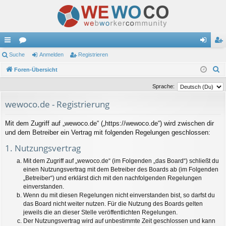
ch
Suche
or
Anmelden
Registrieren
n
eg
S
ne
Foren-Übersicht
en
m
ist
u
llz
el
rie
Sprache:
c
ug
de
re
wewoco.de - Registrierung
h
e
riff
n
n
Mit dem Zugriff auf „wewoco.de“ („https://wewoco.de“) wird zwischen dir
und dem Betreiber ein Vertrag mit folgenden Regelungen geschlossen:
1. Nutzungsvertrag
Mit dem Zugriff auf „wewoco.de“ (im Folgenden „das Board“) schließt du
einen Nutzungsvertrag mit dem Betreiber des Boards ab (im Folgenden
„Betreiber“) und erklärst dich mit den nachfolgenden Regelungen
einverstanden.
Wenn du mit diesen Regelungen nicht einverstanden bist, so darfst du
das Board nicht weiter nutzen. Für die Nutzung des Boards gelten
jeweils die an dieser Stelle veröffentlichten Regelungen.
Der Nutzungsvertrag wird auf unbestimmte Zeit geschlossen und kann