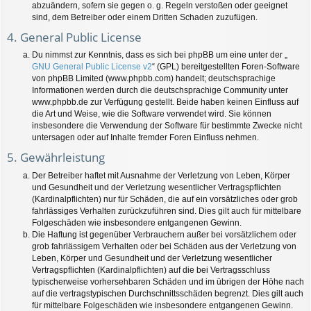
abzuändern, sofern sie gegen o. g. Regeln verstoßen oder geeignet
sind, dem Betreiber oder einem Dritten Schaden zuzufügen.
4. General Public License
Du nimmst zur Kenntnis, dass es sich bei phpBB um eine unter der „
GNU General Public License v2
“ (GPL) bereitgestellten Foren-Software
von phpBB Limited (www.phpbb.com) handelt; deutschsprachige
Informationen werden durch die deutschsprachige Community unter
www.phpbb.de zur Verfügung gestellt. Beide haben keinen Einfluss auf
die Art und Weise, wie die Software verwendet wird. Sie können
insbesondere die Verwendung der Software für bestimmte Zwecke nicht
untersagen oder auf Inhalte fremder Foren Einfluss nehmen.
5. Gewährleistung
Der Betreiber haftet mit Ausnahme der Verletzung von Leben, Körper
und Gesundheit und der Verletzung wesentlicher Vertragspflichten
(Kardinalpflichten) nur für Schäden, die auf ein vorsätzliches oder grob
fahrlässiges Verhalten zurückzuführen sind. Dies gilt auch für mittelbare
Folgeschäden wie insbesondere entgangenen Gewinn.
Die Haftung ist gegenüber Verbrauchern außer bei vorsätzlichem oder
grob fahrlässigem Verhalten oder bei Schäden aus der Verletzung von
Leben, Körper und Gesundheit und der Verletzung wesentlicher
Vertragspflichten (Kardinalpflichten) auf die bei Vertragsschluss
typischerweise vorhersehbaren Schäden und im übrigen der Höhe nach
auf die vertragstypischen Durchschnittsschäden begrenzt. Dies gilt auch
für mittelbare Folgeschäden wie insbesondere entgangenen Gewinn.