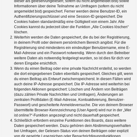
dieser als gelesen/ungelesen; sofern du nicht angemeldet bist) sowie
Informationen über deine Teilnahme an Umfragen (sofern du nicht
angemeldet bist) gespeichert. Ferner werden deine Benutzer-ID, ein
Authentifizierungsschlüssel und eine Session-ID gespeichert. Die
Cookies haben standardmäßig eine Gültigkeit von einem Jahr. Alle
Cookies kannst du jederzeit über die Funktion „Alle Cookies löschen“
löschen.
Weiterhin werden die Daten gespeichert, die du bei der Registrierung,
in deinem Profil oder deinem persönlichem Bereich angibst. Für die
Registrierung sind mindestens ein eindeutiger Benutzername, eine E-
Mail-Adresse und ein Passwort notwendig. Wenn durch den Betreiber
weitere Daten als notwendig festgelegt wurden, so ist dies für dich vor
deren Eingabe ersichtlich.
Wenn du einen Beitrag oder eine private Nachricht erstellst, so werden
die dort eingegebenen Daten ebenfalls gespeichert. Gleiches gilt, wenn
du einen Beitrag als Entwurf zwischenspeicherst. In diesen Fällen wird
auch deine IP-Adresse gespeichert. Die IP-Adresse wird weiterhin bei
folgenden Aktionen gespeichert: Löschen und Ändern von Beiträgen
(dazu zählen Private Nachrichten und Umfragen), Änderungen an
zentralen Profildaten (E-Mail-Adresse, Kontoaktivierung, Benutzer-
Passwort) und gescheiterte Anmeldeversuche. Die von deinem Browser
übermittelte Browser-Kennzeichnung (User Agent) wird nur in der „Wer
ist online?“-Funktion angezeigt und nicht dauerhaft gespeichert.
Schließlich erfordern einzelne Funktionen des Boards, dass weitere
Daten gespeichert werden. Dazu gehören dein Abstimmungsverhalten
bei Umfragen, der Gelesen-Status von deinen Beiträgen oder explizit
von dir gesetzte Lesezeichen oder Benachrichtigungsfunktionen.