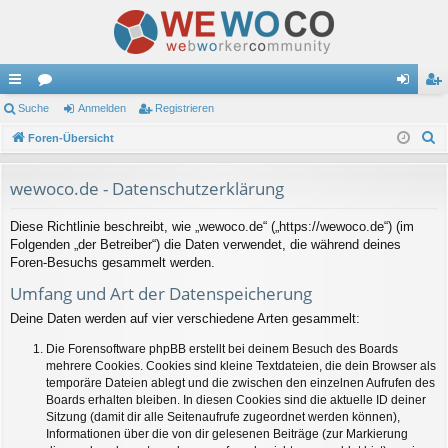
ch
Suche
or
Anmelden
Registrieren
n
eg
S
ne
Foren-Übersicht
en
m
ist
u
llz
el
rie
c
wewoco.de - Datenschutzerklärung
ug
de
re
h
Diese Richtlinie beschreibt, wie „wewoco.de“ („https://wewoco.de“) (im
e
riff
n
n
Folgenden „der Betreiber“) die Daten verwendet, die während deines
Foren-Besuchs gesammelt werden.
Umfang und Art der Datenspeicherung
Deine Daten werden auf vier verschiedene Arten gesammelt:
Die Forensoftware phpBB erstellt bei deinem Besuch des Boards
mehrere Cookies. Cookies sind kleine Textdateien, die dein Browser als
temporäre Dateien ablegt und die zwischen den einzelnen Aufrufen des
Boards erhalten bleiben. In diesen Cookies sind die aktuelle ID deiner
Sitzung (damit dir alle Seitenaufrufe zugeordnet werden können),
Informationen über die von dir gelesenen Beiträge (zur Markierung