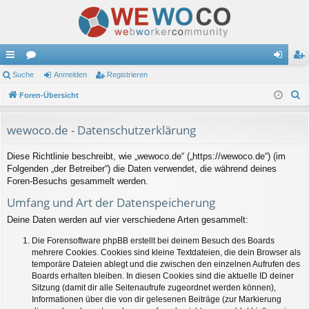
ch
Suche
or
Anmelden
Registrieren
n
eg
S
ne
Foren-Übersicht
en
m
ist
u
llz
el
rie
c
wewoco.de - Datenschutzerklärung
ug
de
re
h
Diese Richtlinie beschreibt, wie „wewoco.de“ („https://wewoco.de“) (im
e
riff
n
n
Folgenden „der Betreiber“) die Daten verwendet, die während deines
Foren-Besuchs gesammelt werden.
Umfang und Art der Datenspeicherung
Deine Daten werden auf vier verschiedene Arten gesammelt:
Die Forensoftware phpBB erstellt bei deinem Besuch des Boards
mehrere Cookies. Cookies sind kleine Textdateien, die dein Browser als
temporäre Dateien ablegt und die zwischen den einzelnen Aufrufen des
Boards erhalten bleiben. In diesen Cookies sind die aktuelle ID deiner
Sitzung (damit dir alle Seitenaufrufe zugeordnet werden können),
Informationen über die von dir gelesenen Beiträge (zur Markierung