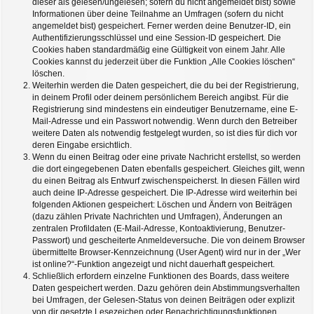
dieser als gelesen/ungelesen; sofern du nicht angemeldet bist) sowie
Informationen über deine Teilnahme an Umfragen (sofern du nicht
angemeldet bist) gespeichert. Ferner werden deine Benutzer-ID, ein
Authentifizierungsschlüssel und eine Session-ID gespeichert. Die
Cookies haben standardmäßig eine Gültigkeit von einem Jahr. Alle
Cookies kannst du jederzeit über die Funktion „Alle Cookies löschen“
löschen.
Weiterhin werden die Daten gespeichert, die du bei der Registrierung,
in deinem Profil oder deinem persönlichem Bereich angibst. Für die
Registrierung sind mindestens ein eindeutiger Benutzername, eine E-
Mail-Adresse und ein Passwort notwendig. Wenn durch den Betreiber
weitere Daten als notwendig festgelegt wurden, so ist dies für dich vor
deren Eingabe ersichtlich.
Wenn du einen Beitrag oder eine private Nachricht erstellst, so werden
die dort eingegebenen Daten ebenfalls gespeichert. Gleiches gilt, wenn
du einen Beitrag als Entwurf zwischenspeicherst. In diesen Fällen wird
auch deine IP-Adresse gespeichert. Die IP-Adresse wird weiterhin bei
folgenden Aktionen gespeichert: Löschen und Ändern von Beiträgen
(dazu zählen Private Nachrichten und Umfragen), Änderungen an
zentralen Profildaten (E-Mail-Adresse, Kontoaktivierung, Benutzer-
Passwort) und gescheiterte Anmeldeversuche. Die von deinem Browser
übermittelte Browser-Kennzeichnung (User Agent) wird nur in der „Wer
ist online?“-Funktion angezeigt und nicht dauerhaft gespeichert.
Schließlich erfordern einzelne Funktionen des Boards, dass weitere
Daten gespeichert werden. Dazu gehören dein Abstimmungsverhalten
bei Umfragen, der Gelesen-Status von deinen Beiträgen oder explizit
von dir gesetzte Lesezeichen oder Benachrichtigungsfunktionen.