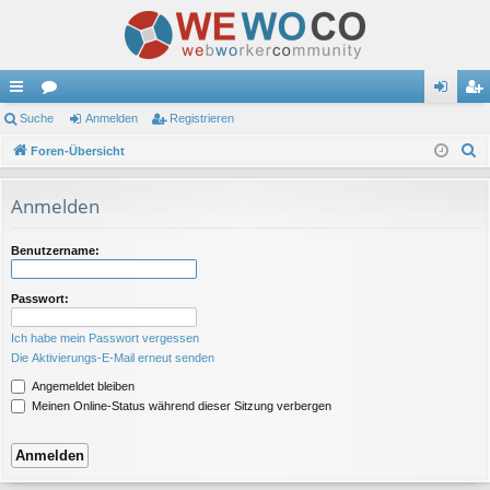
ch
Suche
or
Anmelden
Registrieren
n
eg
S
ne
Foren-Übersicht
en
m
ist
u
llz
el
rie
c
Anmelden
ug
de
re
h
e
riff
n
n
Benutzername:
Passwort:
Ich habe mein Passwort vergessen
Die Aktivierungs-E-Mail erneut senden
Angemeldet bleiben
Meinen Online-Status während dieser Sitzung verbergen