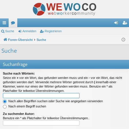
ch
Suche
or
Anmelden
Registrieren
n
eg
ne
Foren-Übersicht
en
Suche
m
ist
llz
el
rie
Suche
ug
de
re
Suchanfrage
riff
n
n
Suche nach Wörtern:
Setze ein
+
vor ein Wort, das gefunden werden muss und ein
-
vor ein Wort, das nicht
gefunden werden darf. Verwende mehrere Wörter getrennt durch
|
innerhalb einer
Klammer, wenn nur eines der Wörter gefunden werden muss. Benutze ein * als
Platzhalter für teilweise Übereinstimmungen.
Nach allen Begriffen suchen oder Suche wie angegeben verwenden
Nach einem Begriff suchen
Zu suchender Autor:
Benutze ein * als Platzhalter für teilweise Übereinstimmungen.