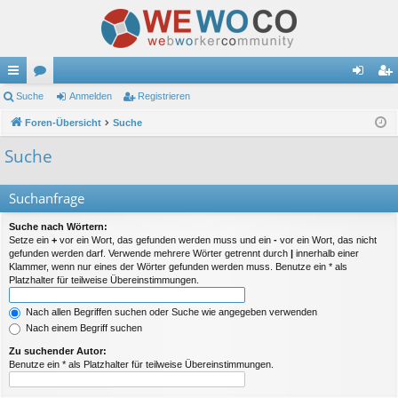
ch
Suche
or
Anmelden
Registrieren
n
eg
ne
Foren-Übersicht
en
Suche
m
ist
llz
el
rie
Suche
ug
de
re
Suchanfrage
riff
n
n
Suche nach Wörtern:
Setze ein
+
vor ein Wort, das gefunden werden muss und ein
-
vor ein Wort, das nicht
gefunden werden darf. Verwende mehrere Wörter getrennt durch
|
innerhalb einer
Klammer, wenn nur eines der Wörter gefunden werden muss. Benutze ein * als
Platzhalter für teilweise Übereinstimmungen.
Nach allen Begriffen suchen oder Suche wie angegeben verwenden
Nach einem Begriff suchen
Zu suchender Autor:
Benutze ein * als Platzhalter für teilweise Übereinstimmungen.