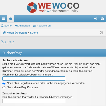
ch
Suche
or
Anmelden
Registrieren
n
eg
ne
Foren-Übersicht
en
Suche
m
ist
llz
el
rie
Suche
ug
de
re
Suchanfrage
riff
n
n
Suche nach Wörtern:
Setze ein
+
vor ein Wort, das gefunden werden muss und ein
-
vor ein Wort, das nicht
gefunden werden darf. Verwende mehrere Wörter getrennt durch
|
innerhalb einer
Klammer, wenn nur eines der Wörter gefunden werden muss. Benutze ein * als
Platzhalter für teilweise Übereinstimmungen.
Nach allen Begriffen suchen oder Suche wie angegeben verwenden
Nach einem Begriff suchen
Zu suchender Autor:
Benutze ein * als Platzhalter für teilweise Übereinstimmungen.