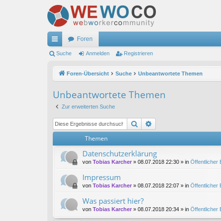
Foren
ch
Suche
Anmelden
Registrieren
ne
Foren-Übersicht
Suche
Unbeantwortete Themen
llz
Unbeantwortete Themen
ug
Zur erweiterten Suche
riff
Suche
Erweiterte Suche
Themen
Datenschutzerklärung
von
Tobias Karcher
»
08.07.2018 22:30
» in
Öffentlicher
Impressum
von
Tobias Karcher
»
08.07.2018 22:07
» in
Öffentlicher
Was passiert hier?
von
Tobias Karcher
»
08.07.2018 20:34
» in
Öffentlicher