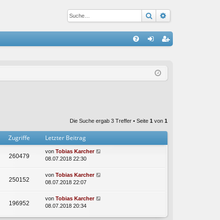
Suche
Erweiterte Suc
S
FA
n
eg
Q
m
ist
el
rie
de
re
n
n
Die Suche ergab 3 Treffer • Seite
1
von
1
Zugriffe
Letzter Beitrag
von
Tobias Karcher
260479
08.07.2018 22:30
von
Tobias Karcher
250152
08.07.2018 22:07
von
Tobias Karcher
196952
08.07.2018 20:34