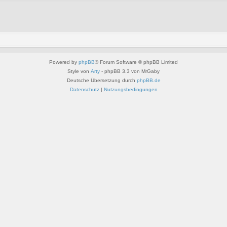
Powered by
phpBB
® Forum Software © phpBB Limited
Style von
Arty
- phpBB 3.3 von MrGaby
Deutsche Übersetzung durch
phpBB.de
Datenschutz
|
Nutzungsbedingungen