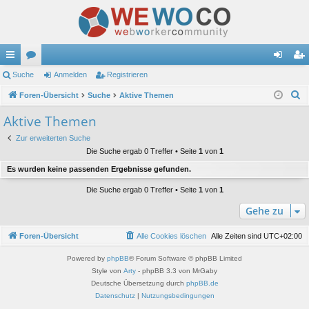
ch
Suche
or
Anmelden
Registrieren
n
eg
S
ne
Foren-Übersicht
en
Suche
Aktive Themen
m
ist
u
llz
el
rie
Aktive Themen
c
ug
de
re
Zur erweiterten Suche
h
Die Suche ergab 0 Treffer • Seite
1
von
1
e
riff
n
n
Es wurden keine passenden Ergebnisse gefunden.
Die Suche ergab 0 Treffer • Seite
1
von
1
Gehe zu
Foren-Übersicht
Alle Cookies löschen
Alle Zeiten sind
UTC+02:00
Powered by
phpBB
® Forum Software © phpBB Limited
Style von
Arty
- phpBB 3.3 von MrGaby
Deutsche Übersetzung durch
phpBB.de
Datenschutz
|
Nutzungsbedingungen