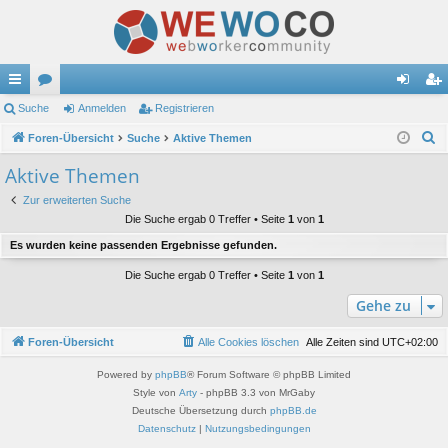
ch
Suche
or
Anmelden
Registrieren
n
eg
S
ne
Foren-Übersicht
en
Suche
Aktive Themen
m
ist
u
llz
el
rie
Aktive Themen
c
ug
de
re
Zur erweiterten Suche
h
Die Suche ergab 0 Treffer • Seite
1
von
1
e
riff
n
n
Es wurden keine passenden Ergebnisse gefunden.
Die Suche ergab 0 Treffer • Seite
1
von
1
Gehe zu
Foren-Übersicht
Alle Cookies löschen
Alle Zeiten sind
UTC+02:00
Powered by
phpBB
® Forum Software © phpBB Limited
Style von
Arty
- phpBB 3.3 von MrGaby
Deutsche Übersetzung durch
phpBB.de
Datenschutz
|
Nutzungsbedingungen