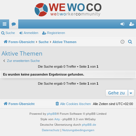
ch
Suche
or
Anmelden
Registrieren
n
eg
S
ne
Foren-Übersicht
en
Suche
Aktive Themen
m
ist
u
llz
el
rie
Aktive Themen
c
ug
de
re
Zur erweiterten Suche
h
Die Suche ergab 0 Treffer • Seite
1
von
1
e
riff
n
n
Es wurden keine passenden Ergebnisse gefunden.
Die Suche ergab 0 Treffer • Seite
1
von
1
Gehe zu
Foren-Übersicht
Alle Cookies löschen
Alle Zeiten sind
UTC+02:00
Powered by
phpBB
® Forum Software © phpBB Limited
Style von
Arty
- phpBB 3.3 von MrGaby
Deutsche Übersetzung durch
phpBB.de
Datenschutz
|
Nutzungsbedingungen