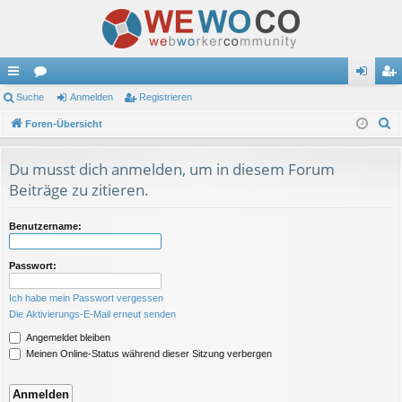
ch
Suche
or
Anmelden
Registrieren
n
eg
S
ne
Foren-Übersicht
en
m
ist
u
llz
el
rie
c
Du musst dich anmelden, um in diesem Forum
ug
de
re
h
Beiträge zu zitieren.
e
riff
n
n
Benutzername:
Passwort:
Ich habe mein Passwort vergessen
Die Aktivierungs-E-Mail erneut senden
Angemeldet bleiben
Meinen Online-Status während dieser Sitzung verbergen