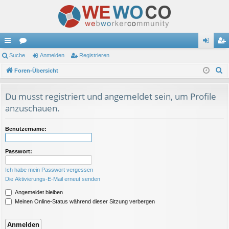
ch
Suche
or
Anmelden
Registrieren
n
eg
S
ne
Foren-Übersicht
en
m
ist
u
llz
el
rie
c
Du musst registriert und angemeldet sein, um Profile
ug
de
re
h
anzuschauen.
e
riff
n
n
Benutzername:
Passwort:
Ich habe mein Passwort vergessen
Die Aktivierungs-E-Mail erneut senden
Angemeldet bleiben
Meinen Online-Status während dieser Sitzung verbergen