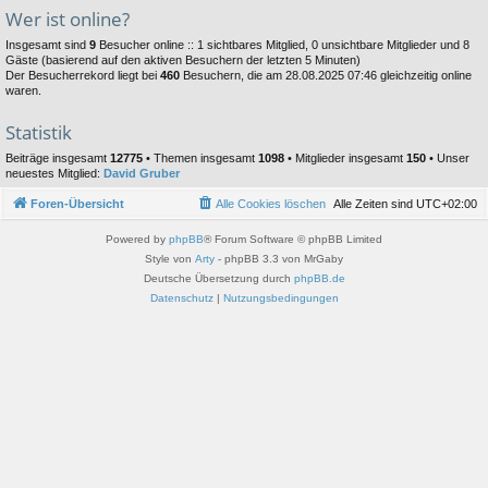
Wer ist online?
Insgesamt sind
9
Besucher online :: 1 sichtbares Mitglied, 0 unsichtbare Mitglieder und 8
Gäste (basierend auf den aktiven Besuchern der letzten 5 Minuten)
Der Besucherrekord liegt bei
460
Besuchern, die am 28.08.2025 07:46 gleichzeitig online
waren.
Statistik
Beiträge insgesamt
12775
• Themen insgesamt
1098
• Mitglieder insgesamt
150
• Unser
neuestes Mitglied:
David Gruber
Foren-Übersicht
Alle Cookies löschen
Alle Zeiten sind
UTC+02:00
Powered by
phpBB
® Forum Software © phpBB Limited
Style von
Arty
- phpBB 3.3 von MrGaby
Deutsche Übersetzung durch
phpBB.de
Datenschutz
|
Nutzungsbedingungen