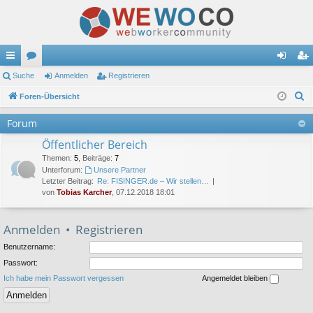
ch
Suche
or
Anmelden
Registrieren
n
eg
S
ne
Foren-Übersicht
en
m
ist
u
llz
el
rie
Forum
c
ug
de
re
Öffentlicher Bereich
h
e
Themen
:
5
,
Beiträge
:
7
riff
n
n
Unterforum:
Unsere Partner
Letzter Beitrag:
Re: FISINGER.de – Wir stellen…
von
Tobias Karcher
, 07.12.2018 18:01
Anmelden
•
Registrieren
Benutzername:
Passwort:
Ich habe mein Passwort vergessen
Angemeldet bleiben