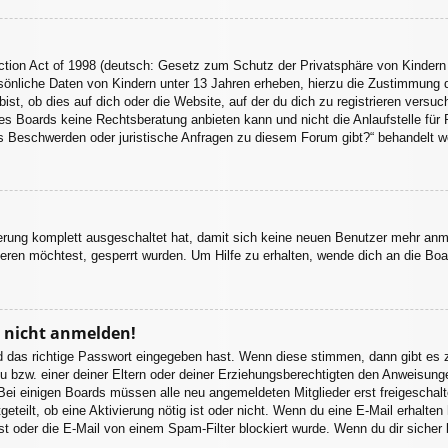
tion Act of 1998 (deutsch: Gesetz zum Schutz der Privatsphäre von Kindern 
sönliche Daten von Kindern unter 13 Jahren erheben, hierzu die Zustimmung 
st, ob dies auf dich oder die Website, auf der du dich zu registrieren versuchs
s Boards keine Rechtsberatung anbieten kann und nicht die Anlaufstelle für R
 es Beschwerden oder juristische Anfragen zu diesem Forum gibt?“ behandelt w
ierung komplett ausgeschaltet hat, damit sich keine neuen Benutzer mehr an
eren möchtest, gesperrt wurden. Um Hilfe zu erhalten, wende dich an die Boa
r nicht anmelden!
d das richtige Passwort eingegeben hast. Wenn diese stimmen, dann gibt es
u bzw. einer deiner Eltern oder deiner Erziehungsberechtigten den Anweisungen
. Bei einigen Boards müssen alle neu angemeldeten Mitglieder erst freigeschal
itgeteilt, ob eine Aktivierung nötig ist oder nicht. Wenn du eine E-Mail erhalt
st oder die E-Mail von einem Spam-Filter blockiert wurde. Wenn du dir sicher