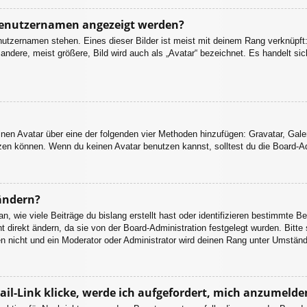
 Benutzernamen angezeigt werden?
nutzernamen stehen. Eines dieser Bilder ist meist mit deinem Rang verknüpft:
dere, meist größere, Bild wird auch als „Avatar“ bezeichnet. Es handelt sich
einen Avatar über eine der folgenden vier Methoden hinzufügen: Gravatar, Gal
en können. Wenn du keinen Avatar benutzen kannst, solltest du die Board-Adm
ändern?
 wie viele Beiträge du bislang erstellt hast oder identifizieren bestimmte B
 direkt ändern, da sie von der Board-Administration festgelegt wurden. Bitte
n nicht und ein Moderator oder Administrator wird deinen Rang unter Umstän
il-Link klicke, werde ich aufgefordert, mich anzumelde