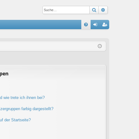
Suche
Erweiterte Suc
S
FA
n
eg
Q
m
ist
el
rie
de
re
n
n
ppen
 wie trete ich ihnen bei?
ergruppen farbig dargestellt?
f der Startseite?