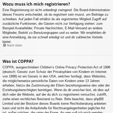
Wozu muss ich mich registrieren?
Eine Registrierung ist nicht unbedingt zwingend. Die Board-Administration
dieses Forums entscheidet, ob du registriert sein musst, um Beiträge zu
schreiben. Auf jeden Fall erhältst du als registriertes Mitglied Zugriff auf
zusätzliche Funktionen, die Gästen nicht zur Verfügung stehen: zum
Beispiel Avatarbilder, Private Nachrichten, E-Mail-Versand an andere
Mitglieder, Beitritt zu Benutzergruppen und so weiter. Wir empfehlen dir
eine Anmeldung, da sie schnell erledigt ist und dir zahlreiche Vorteile
bietet.
Nach oben
Was ist COPPA?
COPPA, ausgeschrieben Children’s Online Privacy Protection Act of 1998
(deutsch: Gesetz zum Schutz der Privatsphäre von Kindern im Internet
von 1998) ist ein Gesetz in den USA, welches festlegt, dass Websites,
die möglicherweise persönliche Daten von Kindern unter 13 Jahren
erheben, hierzu die Zustimmung der Eltern beziehungsweise des oder der
Erziehungsberechtigten benötigen. Wenn du dir unsicher bist, ob dies auf
dich oder die Website, auf der du dich zu registrieren versuchst, zutrifft,
ziehe einen rechtlichen Beistand zu Rate. Bitte beachte, dass phpBB
Limited und der Besitzer dieses Boards keine Rechtsberatung anbieten
kann und nicht die Anlaufstelle für Rechtsangelegenheiten jeglicher Art
ist; außer solchen, die unter der Frage „An wen soll ich mich wenden,