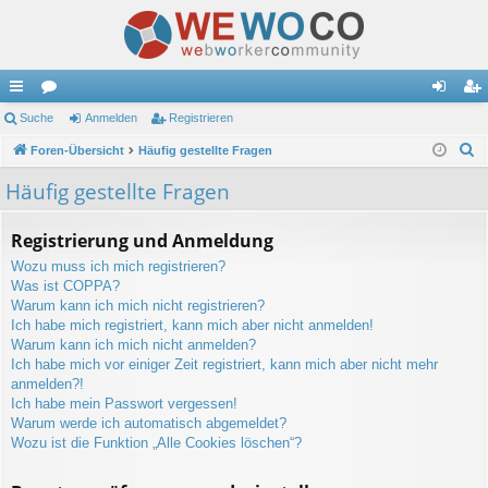
ch
Suche
or
Anmelden
Registrieren
n
eg
S
ne
Foren-Übersicht
en
Häufig gestellte Fragen
m
ist
u
llz
el
rie
Häufig gestellte Fragen
c
ug
de
re
h
Registrierung und Anmeldung
e
riff
n
n
Wozu muss ich mich registrieren?
Was ist COPPA?
Warum kann ich mich nicht registrieren?
Ich habe mich registriert, kann mich aber nicht anmelden!
Warum kann ich mich nicht anmelden?
Ich habe mich vor einiger Zeit registriert, kann mich aber nicht mehr
anmelden?!
Ich habe mein Passwort vergessen!
Warum werde ich automatisch abgemeldet?
Wozu ist die Funktion „Alle Cookies löschen“?